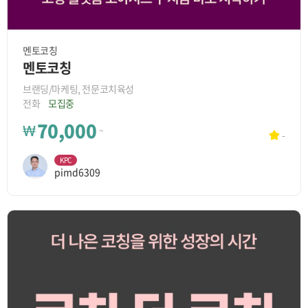
멘토코칭
멘토코칭
브랜딩/마케팅, 전문코치육성
전화
모집중
70,000
₩
~
-
KPC
pimd6309