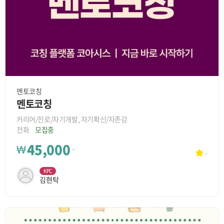
멘토코칭
멘토코칭
커리어/진로/자기개발, 자기확신/자존감
전화
모집중
45,000
₩
~
-
KPC
김현탁