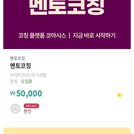
멘토코칭
멘토코칭
커리어/진로/자기개발
전화
모집중
50,000
₩
~
-
KPC,KAC
한진