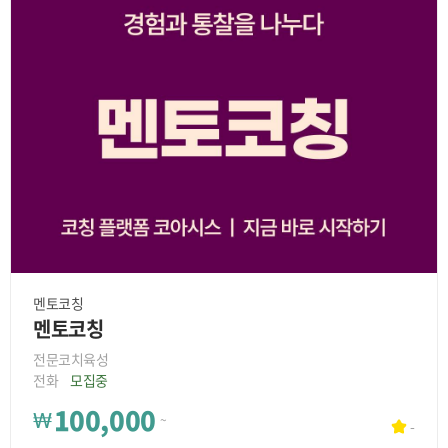
멘토코칭
멘토코칭
전문코치육성
전화
모집중
100,000
₩
~
-