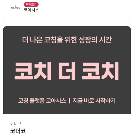
전문코치
코아시스
코더코
코더코