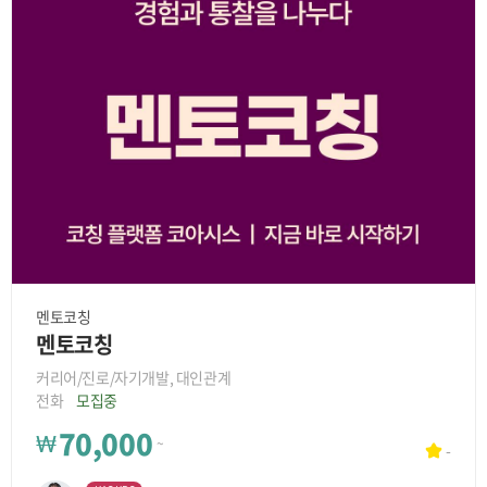
멘토코칭
멘토코칭
커리어/진로/자기개발, 대인관계
전화
모집중
70,000
₩
~
-