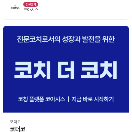
전문코치
코아시스
코더코
코더코