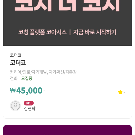
코더코
코더코
커리어/진로/자기개발, 자기확신/자존감
전화
모집중
45,000
₩
~
-
KPC
김현탁