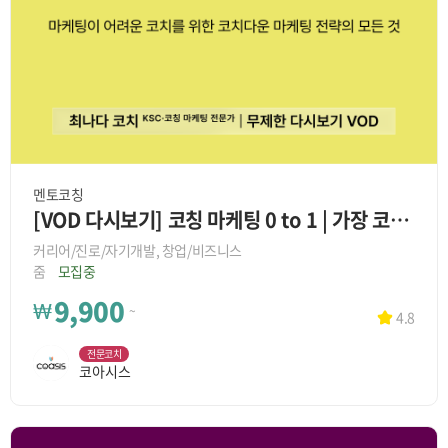
멘토코칭
[VOD 다시보기] 코칭 마케팅 0 to 1 | 가장 코치다운 마케팅 전략
커리어/진로/자기개발, 창업/비즈니스
줌
모집중
9,900
₩
~
4.8
전문코치
코아시스