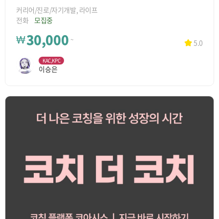
커리어/진로/자기개발, 라이프
전화
모집중
30,000
₩
~
5.0
KAC,KPC
이승은