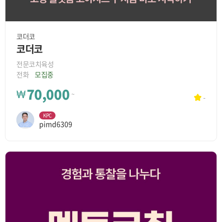
코더코
코더코
전문코치육성
전화
모집중
70,000
₩
~
-
KPC
pimd6309