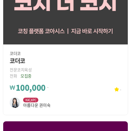
코더코
코더코
전문코치육성
전화
모집중
100,000
₩
~
-
KAC,KPC
아름다운 권미숙