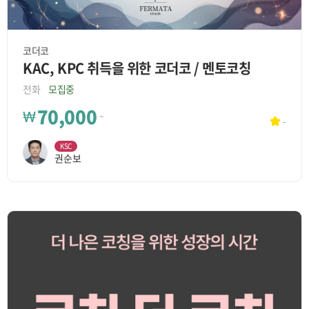
코더코
KAC, KPC 취득을 위한 코더코 / 멘토코칭
전화
모집중
70,000
₩
~
-
KSC
권순보