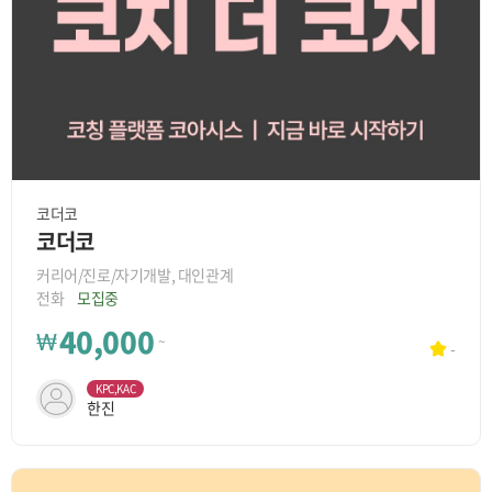
코더코
코더코
커리어/진로/자기개발, 대인관계
전화
모집중
40,000
₩
~
-
KPC,KAC
한진