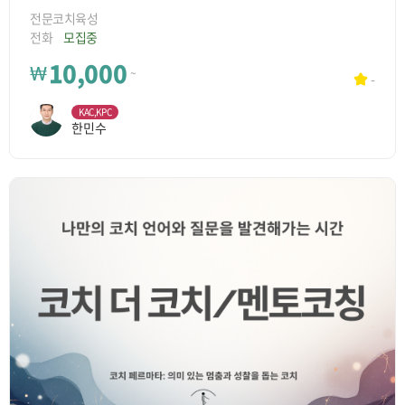
전문코치육성
전화
모집중
10,000
₩
~
-
KAC,KPC
한민수