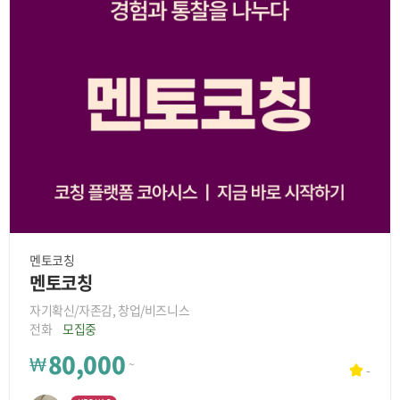
멘토코칭
멘토코칭
자기확신/자존감, 창업/비즈니스
전화
모집중
80,000
₩
~
-