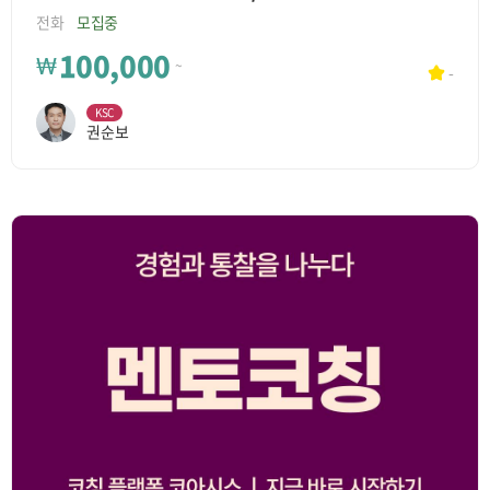
전화
모집중
100,000
₩
~
-
KSC
권순보