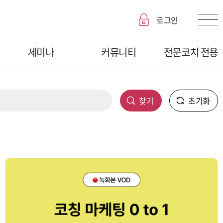
로그인
세미나
커뮤니티
전문코치 전용
찾기
초기화