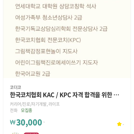
코더코
한국코치협회 KAC / KPC 자격 합격을 위한 일대일 코더코 모집
커리어/진로/자기개발, 라이프
전화
모집중
30,000
₩
~
-