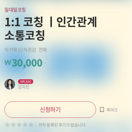
일대일코칭
1:1 코칭 ㅣ인간관계
소통코칭
자기확신/자존감
전화
30,000
₩
~
KPC,KAC
김지인
신청하기
북마크
-
아직 등록된 후기가 없습니다.