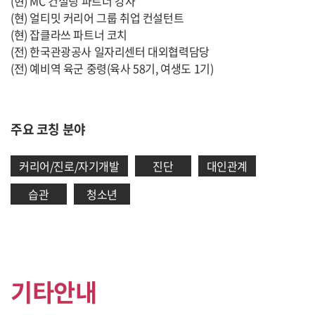
(현) MC 컨설팅 파트너 강사
(현) 얼티밋 커리어 그룹 취업 컨설턴트
(현) 잡클라쓰 파트너 코치
(전) 한국관광공사 일자리센터 대외협력담당
(전) 예비역 육군 중령(육사 58기, 여생도 1기)
주요 코칭 분야
커리어/진로/자기개발
진단
대인관계
습관
청소년
기타안내