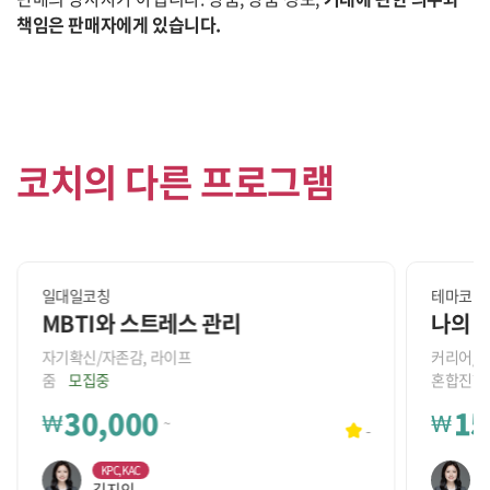
책임은 판매자에게 있습니다.
코치의 다른 프로그램
일대일코칭
테마코칭
MBTI와 스트레스 관리
자기확신/자존감, 라이프
커리어/진
줌
모집중
혼합진행
30,000
15
₩
₩
~
-
KPC,KAC
김지인