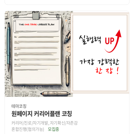
테마코칭
원페이지 커리어플랜 코칭
커리어/진로/자기개발, 자기확신/자존감
혼합진행(협의가능)
모집중