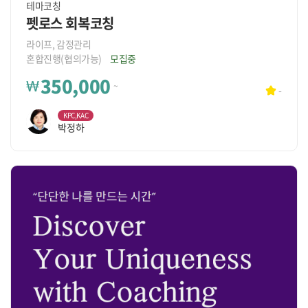
테마코칭
펫로스 회복코칭
라이프, 감정관리
혼합진행(협의가능)
모집중
350,000
₩
~
-
KPC,KAC
박정하