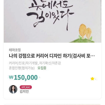
테마코칭
나의 강점으로 커리어 디자인 하기(검사비 포함)
커리어/진로/자기개발, 자기확신/자존감
혼합진행(협의가능)
모집중
150,000
₩
~
-
KPC,KAC
김지인