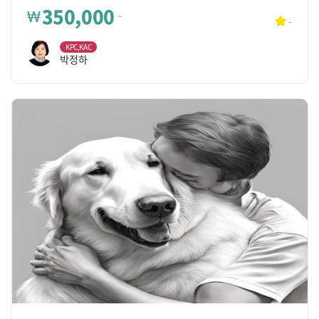
350,000
₩
~
-
KPC,KAC
박정하