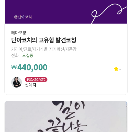
테마코칭
단아코치의 고유함 발견코칭
커리어/진로/자기개발, 자기확신/자존감
전화
모집중
440,000
₩
~
-
PCC,KSC,ACTC
신예지