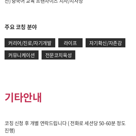
전) 중국어 교육 프랜차이즈 지사/지사장
주요 코칭 분야
커리어/진로/자기개발
라이프
자기확신/자존감
커뮤니케이션
전문코치육성
기타안내
코칭 신청 후 개별 연락드립니다 ( 전화로 세션당 50-60분 정도
진행)