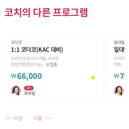
코치의 다른 프로그램
코더코
일대일코
1:1 코더코(KAC 대비)
일대일
커리어/진로/자기개발, 라이프
커리어/진
혼합진행(협의가능)
모집중
전화
모
66,000
70
₩
₩
~
-
KPC
최여림
이전
다음