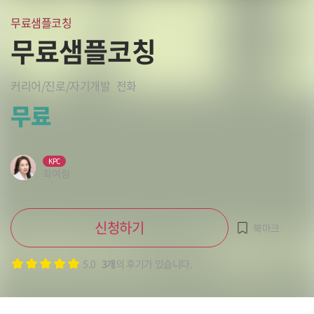
무료샘플코칭
무료샘플코칭
커리어/진로/자기개발
전화
무료
KPC
최여림
신청하기
북마크
5.0
3개
의 후기가 있습니다.