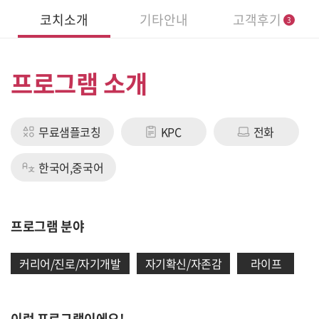
개
코치소개
기타안내
고객후기
3
프로그램 소개
무료샘플코칭
KPC
전화
한국어,중국어
프로그램 분야
커리어/진로/자기개발
자기확신/자존감
라이프
이런 프로그램이에요!