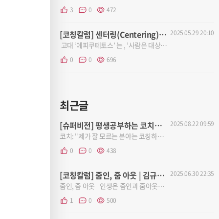
3
0
472
[코칭칼럼] 센터링(Centering) | 김규연(KPC)
2025.05.29 20:10
고대 ‘에피쿠테토스’ 는 , ’사람은 대상 때문에 고민하는 것이 아니라, 그것을 받아들이는 방법 ...
0
0
696
최근글
[슈퍼비전] 평생공부하는 코치는 동료 전문가 코치가 필요해요! | 나윤숙PCC
2025.08.22 09:59
코치: "제가 잘 모르는 분야는 코칭하는게 부담스러워요"슈퍼바이저: "그러시군요... 코치님은 코칭이 뭐라고...
0
0
438
[코칭칼럼] 줌인, 줌 아웃 | 김규연(KPC)
2025.06.30 22:35
줌인, 줌 아웃 인생은 줌인과 줌아웃의 반복이다. 가까이 들여다보면 사소한 일도...
1
0
500