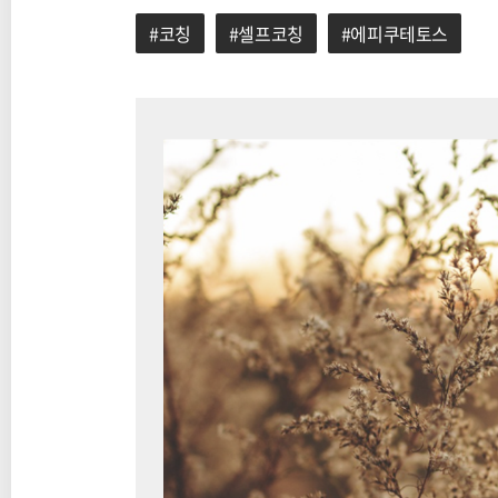
#코칭
#셀프코칭
#에피쿠테토스