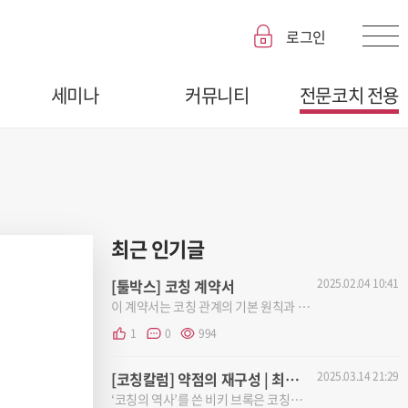
로그인
세미나
커뮤니티
전문코치 전용
최근 인기글
[툴박스] 코칭 계약서
2025.02.04 10:41
이 계약서는 코칭 관계의 기본 원칙과 조건을 명확히 정의하여, 코치와 고객이 상호 신뢰를 바탕으로 협력할 수...
1
0
994
[코칭칼럼] 약점의 재구성 | 최현정(KSC, PCC)
2025.03.14 21:29
‘코칭의 역사’를 쓴 비키 브록은 코칭에 영향을 준 최초의 인물로 심리학자 아들러를 꼽았다. 아들러는 그의 ...