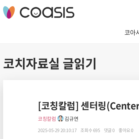
코아
코치자료실 글읽기
[코칭칼럼] 센터링(Centeri
코칭칼럼
김규연
2025-05-29 20:10:17
조회수 695
댓글 0
좋아요 0